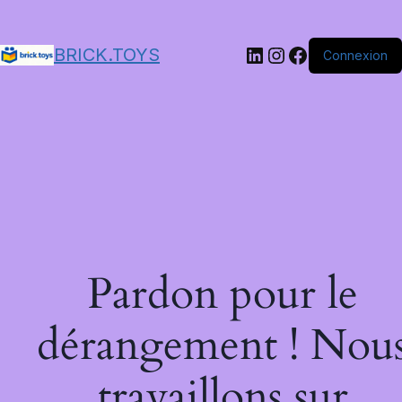
LinkedIn
Instagram
Facebook
BRICK.TOYS
Connexion
Pardon pour le
dérangement ! Nou
travaillons sur